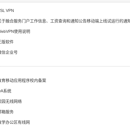
SL VPN
 ] 关于融合服务门户工作信息、工资查询和通知公告移动端上线试运行的通
 WebVPN使用说明
 正版软件
 微信企业号
] 教育移动应用程序校内备案
 OA系统
] 校园无线网络
 邮箱服务
] 教学办公区有线网