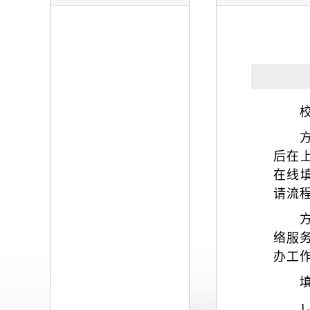
后在
在线
请流
络服务
办
工