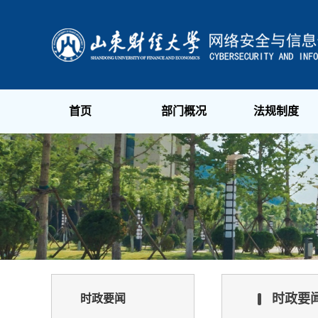
首页
部门概况
法规制度
时政要
时政要闻