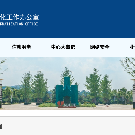
信息服务
中心大事记
网络安全
业
闻