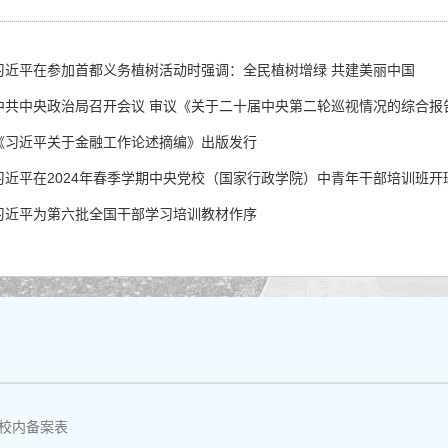
 ] 习近平在参加首都义务植树活动时强调：全民植树增绿 共建美丽中国
 ] 中共中央政治局召开会议 审议《关于二十届中央第二轮巡视情况的综合报
 ] 《习近平关于金融工作论述摘编》出版发行
 ] 习近平在2024年春季学期中央党校（国家行政学院）中青年干部培训班
 ] 习近平为第六批全国干部学习培训教材作序
校内备案表