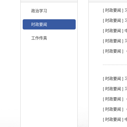
[ 时政要闻
政治学习
[ 时政要闻
时政要闻
[ 时政要闻
工作传真
[ 时政要闻
[ 时政要闻
[ 时政要闻 
[ 时政要闻
[ 时政要闻
[ 时政要闻
[ 时政要闻